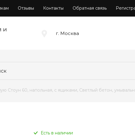
икам
Отзывы
Контакты
Обратная связь
Регистр
и и
г. Москва
ную Стоун 60, напольная, с ящиками, Светлый бетон, умывальн
Есть в наличии