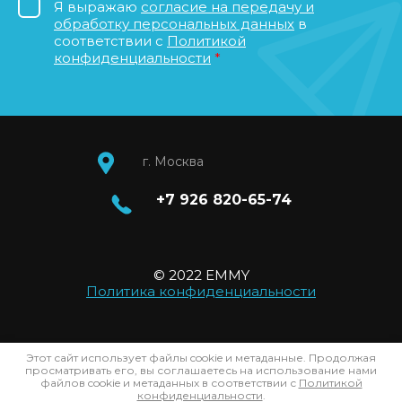
Я выражаю
согласие на передачу и
обработку персональных данных
в
соответствии с
Политикой
конфиденциальности
*
г. Москва
+7 926 820-65-74
© 2022 EMMY
Политика конфиденциальности
Создание,
разработка сайта
— студия
Этот сайт использует файлы cookie и метаданные. Продолжая
Мегагрупп.ру.
просматривать его, вы соглашаетесь на использование нами
файлов cookie и метаданных в соответствии с
Политикой
конфиденциальности
.